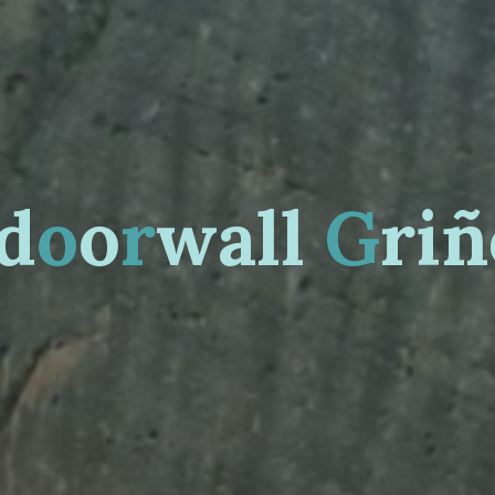
d
o
o
r
w
a
l
l
G
r
i
ñ