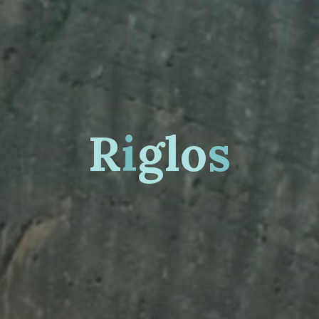
R
i
g
l
o
s