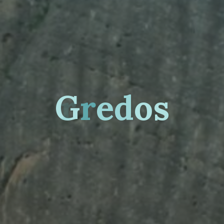
G
r
e
d
o
s