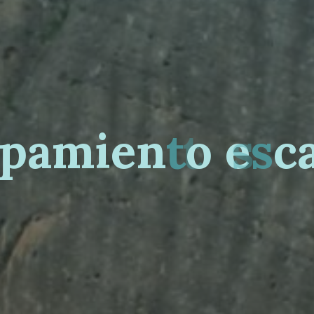
p
a
m
i
e
n
t
o
e
s
c