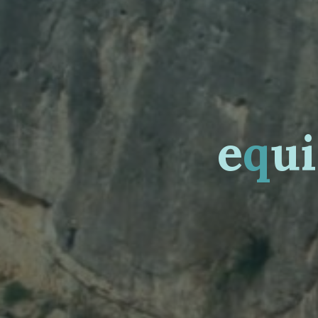
e
q
u
i