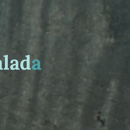
a
l
a
d
a