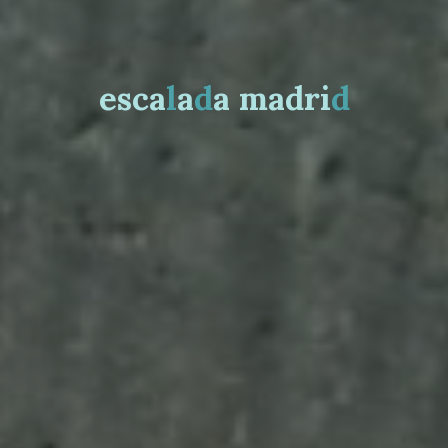
e
s
c
a
l
a
d
a
m
a
d
r
i
d