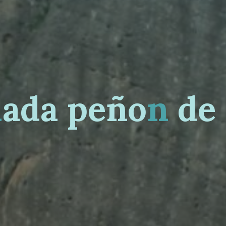
l
a
d
a
p
e
ñ
o
ñ
n
d
e