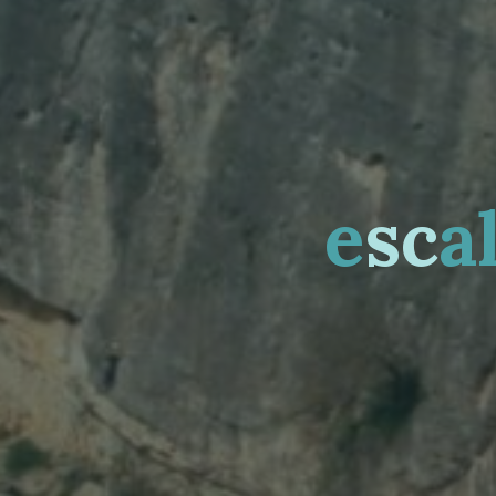
e
s
c
a