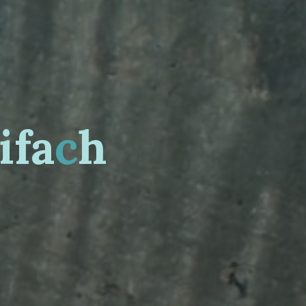
i
f
a
c
h
h