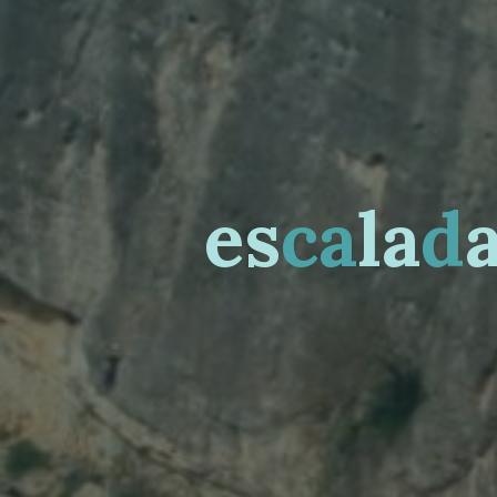
e
s
c
a
l
a
d