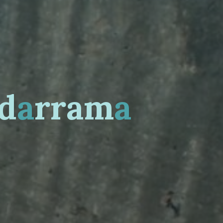
d
a
r
r
a
m
a