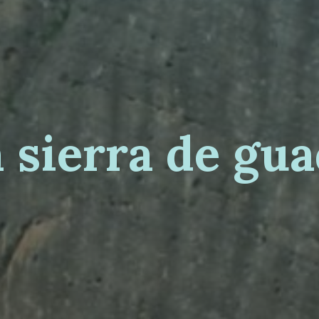
a
s
i
e
r
r
a
d
e
g
u
a