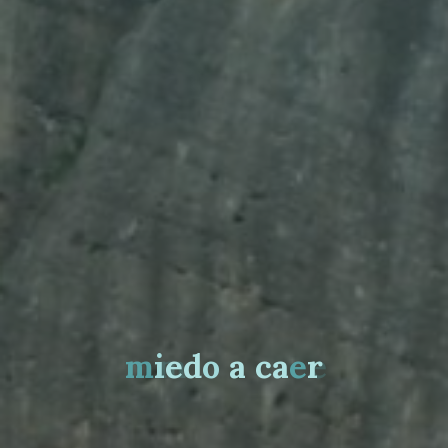
m
i
e
d
o
a
c
a
e
r