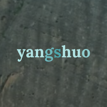
y
a
n
g
s
h
u
o