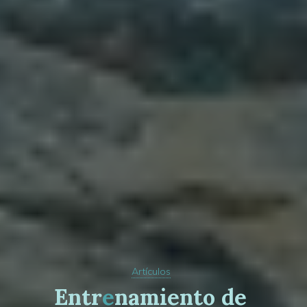
Artículos
E
n
t
r
e
n
a
m
i
e
n
t
o
d
e