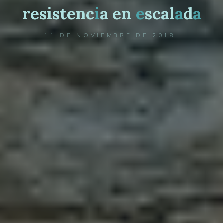
r
e
s
i
s
t
e
n
c
i
a
e
n
e
s
c
a
l
a
d
a
11 DE NOVIEMBRE DE 2018