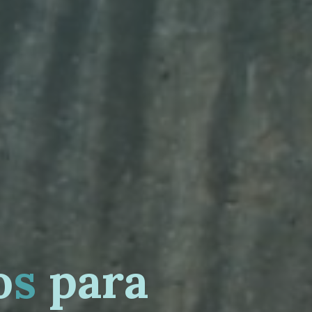
o
s
p
a
r
a