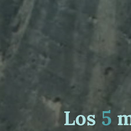
L
o
s
5