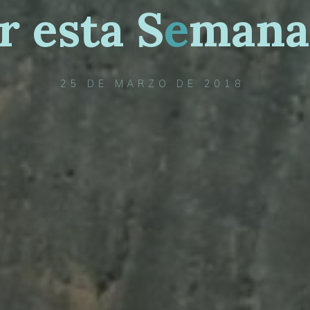
r
e
s
t
a
S
e
m
a
n
a
25 DE MARZO DE 2018