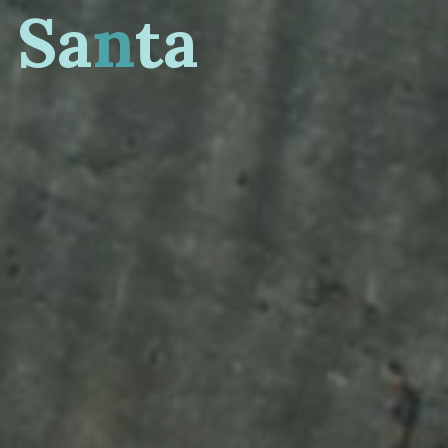
S
a
n
t
a