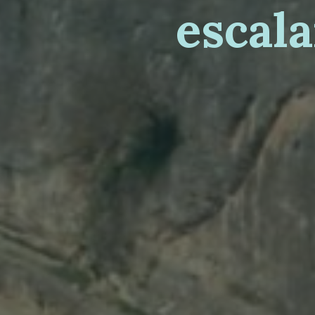
e
s
c
a
l
a