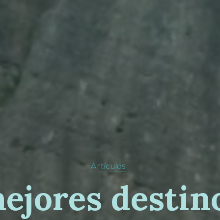
Artículos
m
e
j
o
r
e
s
d
e
s
t
i
n