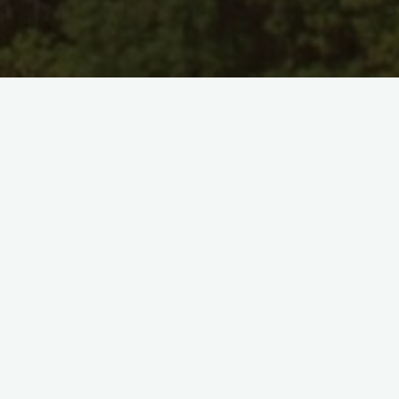
Artículos
Dejar un comentario
Los 5 mejores destinos para
escalar esta Semana Santa
25 de marzo de 2018
Ya está aqui la Semana Santa y con ella se presenta
un buen momento para hacer el primer viaje de
escalada del año. Como el …
"Los
Leer más
5
mejores